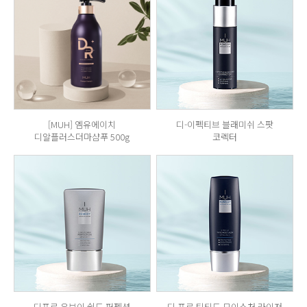
[MUH] 엠유에이치
디-이펙티브 블래미쉬 스팟
디알플러스더마샴푸 500g
코렉터
디프로 유브이 쉴드 퍼펙션
디 프로 틴티드 모이스처 라이저