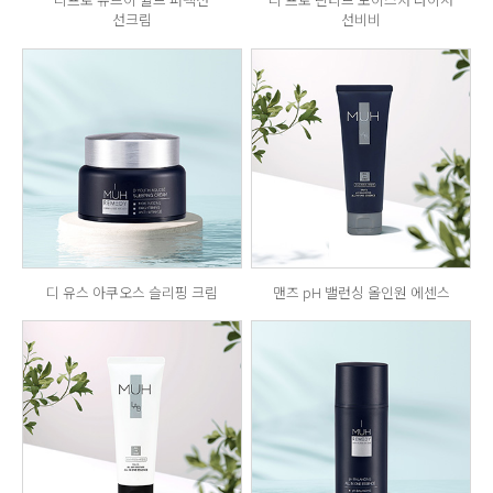
선크림
선비비
디 유스 아쿠오스 슬리핑 크림
맨즈 pH 밸런싱 올인원 에센스